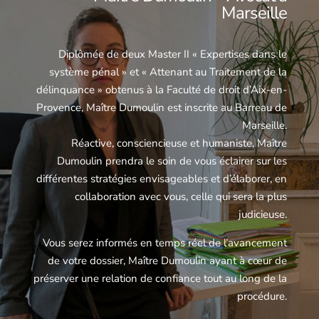
Marseille
Diplômée de deux Master II « Expertises dans le
système pénal » et « Attenant au Traitement de la
délinquance » obtenus à la Faculté de droit d’Aix-en-
Provence, Maître Dumoulin est inscrite au Barreau de
Marseille.
Réactive, consciencieuse et humaniste, Maître
Dumoulin prendra le soin de vous éclairer sur les
différentes stratégies envisageables et d’élaborer, en
collaboration avec vous, celle qui sera la plus
judicieuse.
Vous serez informés en temps réel de l’avancement
de votre dossier, Maître Dumoulin ayant à cœur de
préserver une relation de confiance tout au long de la
procédure.